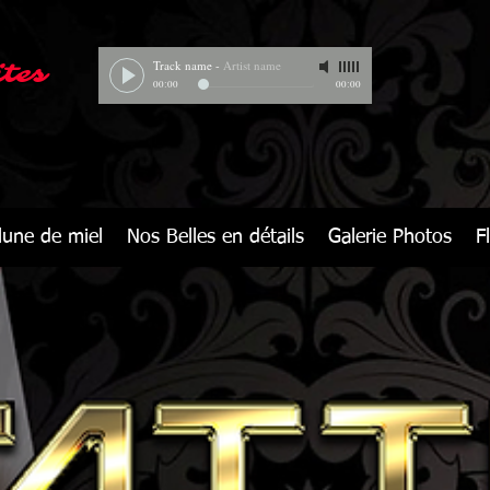
Track name
-
Artist name
ites
00:00
00:00
lune de miel
Nos Belles en détails
Galerie Photos
F