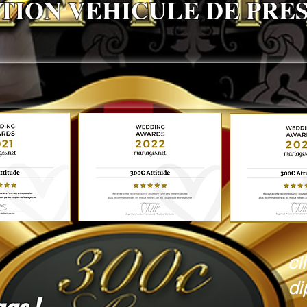
TION VEHICULE DE PRE
cl
di