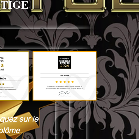
STIGE
iquez sur le
plôme