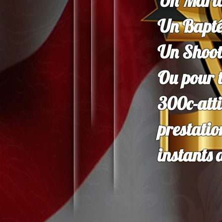
Un Maria
Un Baptê
Un Shoot
Ou pour t
300c-at
prestati
instants 