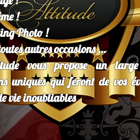
ge !
me !
ing Photo !
outes autres occasions ...
titude vous propose un large
ons uniques qui feront de vos é
de vie inoubliables